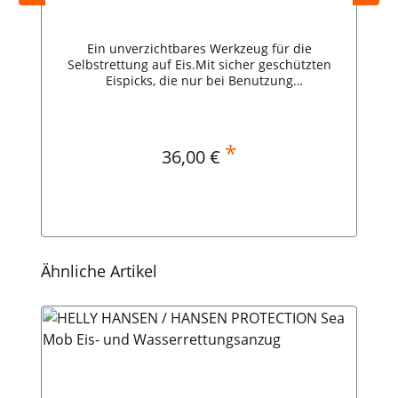
Ein unverzichtbares Werkzeug für die
Selbstrettung auf Eis.Mit sicher geschützten
Eispicks, die nur bei Benutzung
herauskommen.Beide Teile sind mit einer extra-
langen Schnur verbunden, der Eispicker geht
nicht unter.
*
Regulärer Preis:
36,00 €
In den Warenkorb
Produktgalerie überspringen
Ähnliche Artikel