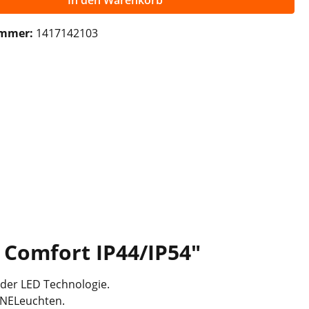
In den Warenkorb
ummer:
1417142103
Comfort IP44/IP54"
der LED Technologie.
LINELeuchten.