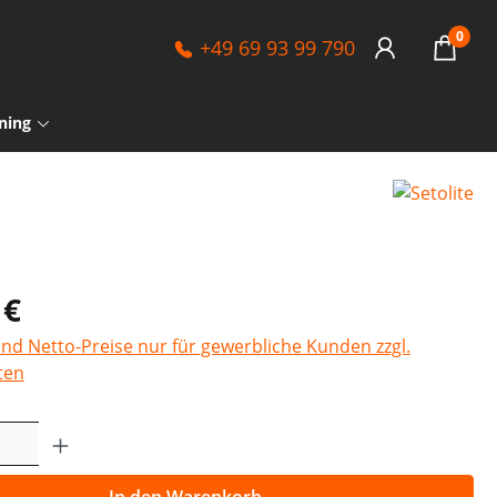
0
+49 69 93 99 790
ning
 €
sind Netto-Preise nur für gewerbliche Kunden zzgl.
ten
Anzahl: Gib den gewünschten Wert ein o