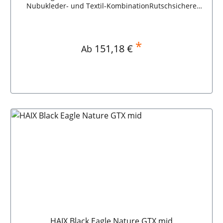
Nubukleder- und Textil-KombinationRutschsichere
ProfilsohleGelenkschonende DämpfungAbriebfester
Spitzenschutz HAIX Black Eagle Athletic 2.0 N GTX
mid/brown
*
Regulärer Preis:
151,18 €
Ab
HAIX Black Eagle Nature GTX mid