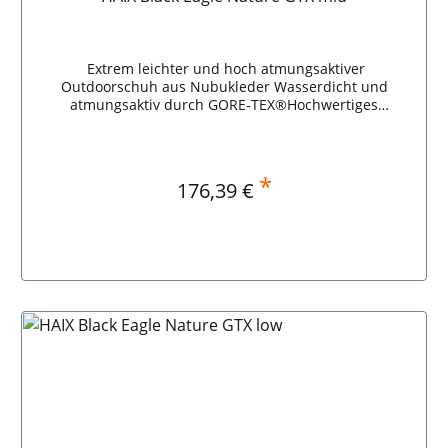
Extrem leichter und hoch atmungsaktiver
Outdoorschuh aus Nubukleder Wasserdicht und
atmungsaktiv durch GORE-TEX®Hochwertiges
NubuklederRutschhemmende Sohle bei Nässe und
KälteOptimale Druckverteilung und Dämpfung auch
bei unebenem GeländeHAIX Climate System für besten
Klimakomfort HAIX Black Eagle Nature GTX mid
*
Regulärer Preis:
176,39 €