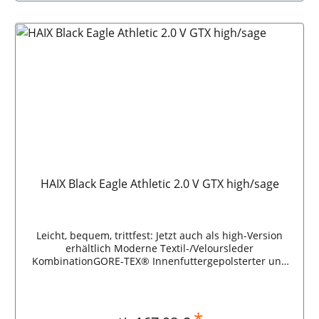
HAIX Black Eagle Athletic 2.0 V GTX high/sage
Leicht, bequem, trittfest: Jetzt auch als high-Version
erhältlich Moderne Textil-/Veloursleder
KombinationGORE-TEX® Innenfuttergepolsterter und
flexibler KnöchelbereichLeicht und
metallfreiRutschhemmende Sohle HAIX Black Eagle
Athletic 2.0 V GTX high/sage
*
Regulärer Preis: