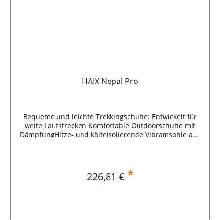
HAIX Nepal Pro
Bequeme und leichte Trekkingschuhe: Entwickelt für
weite Laufstrecken Komfortable Outdoorschuhe mit
DämpfungHitze- und kälteisolierende Vibramsohle aus
GummiWasserdicht und atmungsaktiv durch GORE-
TEX® WetterschutzmembranHochwertiges
NubuklederZwei-Zonen-Schnürung HAIX Nepal Pro
*
Regulärer Preis:
226,81 €