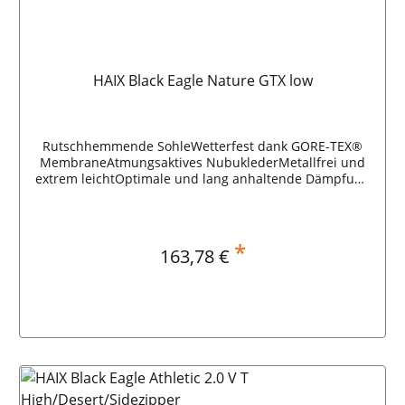
HAIX Black Eagle Nature GTX low
Rutschhemmende SohleWetterfest dank GORE-TEX®
MembraneAtmungsaktives NubuklederMetallfrei und
extrem leichtOptimale und lang anhaltende Dämpfung
HAIX Black Eagle Nature GTX low
*
Regulärer Preis:
163,78 €