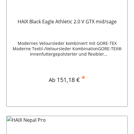
HAIX Black Eagle Athletic 2.0 V GTX mid/sage
Modernes Veloursleder kombiniert mit GORE-TEX
Moderne Textil-/Veloursleder KombinationGORE-TEX®
Innenfuttergepolsterter und flexibler
KnöchelbereichLeicht und metallfreiRutschfeste Sohle
HAIX Black Eagle Athletic 2.0 V GTX mid/sage
*
Regulärer Preis:
151,18 €
Ab