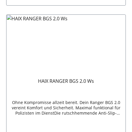
HAIX RANGER BGS 2.0 Ws
Ohne Kompromisse allzeit bereit. Dein Ranger BGS 2.0
vereint Komfort und Sicherheit. Maximal funktional für
Polizisten im DienstDie rutschhemmende Anti-Slip-
Sohle Deines Ranger BGS 2.0 sorgt für den
notwendigen Gripp in jedem Gelände. Wasserdicht
durch GORE-TEX®Deine Füße bleiben trocken und Du