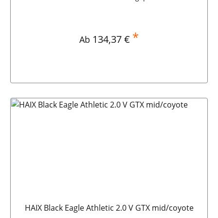
flexibler KnöchelbereichLeicht und
metallfreiRutschfeste Sohle HAIX Black Eagle Athletic
2.0 V T mid/desert
*
Regulärer Preis:
134,37 €
Ab
HAIX Black Eagle Athletic 2.0 V GTX mid/coyote