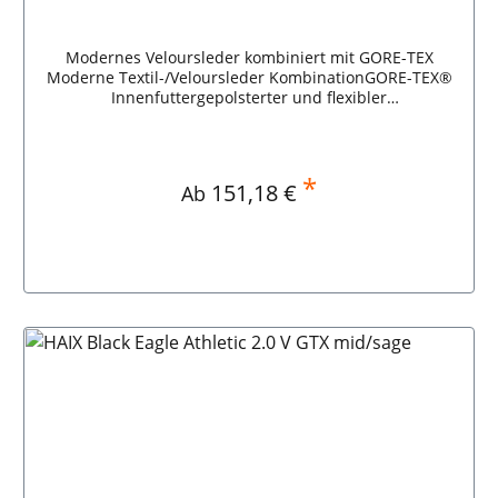
Modernes Veloursleder kombiniert mit GORE-TEX
Moderne Textil-/Veloursleder KombinationGORE-TEX®
Innenfuttergepolsterter und flexibler
KnöchelbereichLeicht und metallfreiRutschfeste Sohle
HAIX Black Eagle Athletic 2.0 V GTX mid/coyote
*
Regulärer Preis:
151,18 €
Ab