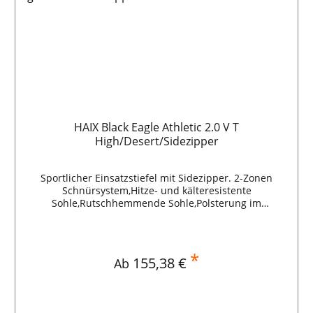
HAIX Black Eagle Athletic 2.0 V T
High/Desert/Sidezipper
Sportlicher Einsatzstiefel mit Sidezipper. 2-Zonen
Schnürsystem,Hitze- und kälteresistente
Sohle,Rutschhemmende Sohle,Polsterung im
Knöchelbereich,Seitlicher Reißverschluss.
*
Regulärer Preis:
155,38 €
Ab