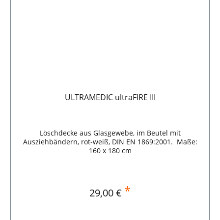
ULTRAMEDIC ultraFIRE III
Löschdecke aus Glasgewebe, im Beutel mit
Ausziehbändern, rot-weiß, DIN EN 1869:2001. Maße:
160 x 180 cm
*
Regulärer Preis:
29,00 €