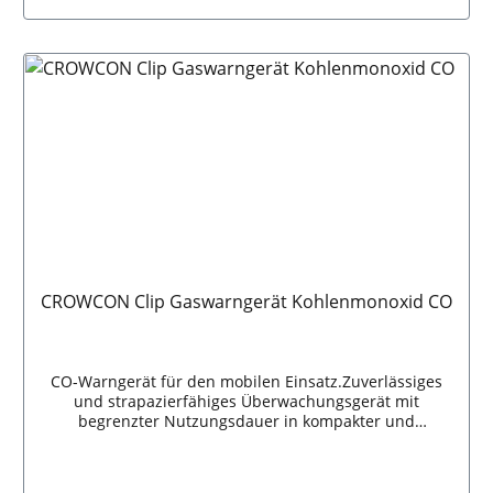
Sekunden einsatzbereit Daten: Abmessung: 1.000 x
In den Warenkorb
1.000 mmPackmaß L x B x H: 180 x 150 x 20
mmGewicht: 560 g
CROWCON Clip Gaswarngerät Kohlenmonoxid CO
CO-Warngerät für den mobilen Einsatz.Zuverlässiges
und strapazierfähiges Überwachungsgerät mit
begrenzter Nutzungsdauer in kompakter und
wartungsfreier Ausführung.Der Crowcon Clip ist für
widrigste, gewerbliche Arbeitsbedingungen ausgelegt.
Gewährleistet die Sicherheit des ArbeitersAkustischer