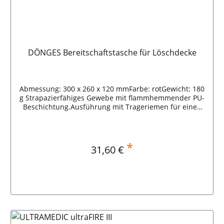
DÖNGES Bereitschaftstasche für Löschdecke
Abmessung: 300 x 260 x 120 mmFarbe: rotGewicht: 180
g Strapazierfähiges Gewebe mit flammhemmender PU-
Beschichtung.Ausführung mit Trageriemen für einen
einfachen Transport.Dreiseitig umlaufender
Reißverschluss für eine schnelle Entnahme.Gute
Sichtbarkeit durch auffällige Farbe und gut sichtbarem
Piktogramm mit Schriftzug "Löschdecke". DÖNGES
*
Regulärer Preis:
31,60 €
Bereitschaftstasche für Löschdecke
In den Warenkorb