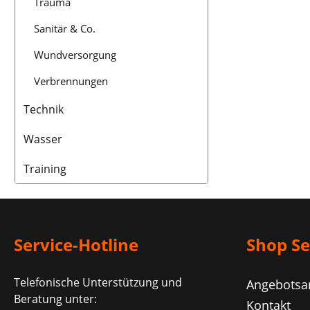
Trauma
(Breite
hinten.2 
Sanitär & Co.
vorne.Au
Abwas
Wundversorgung
Desinfizi
he
Norm.Ei
Verbrennungen
ca. 18,4
Belastb
Technik
kgSitzbr
cmBreite 
Wasser
Zusta
cmAbm
entfaltet
Training
cm x 63 c
Service-Hotline
Shop Se
Telefonische Unterstützung und
Angebotsa
Beratung unter:
Kontakt