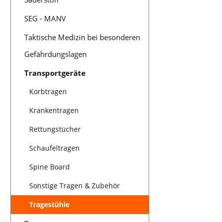
gro
Sitzbreite
SEG - MANV
versta
zusammeng
Taktische Medizin bei besonderen
ODUKTEI
N:Sitz
Gefährdungslagen
Rücken a
te
Transportgeräte
Material
können
Korbtragen
geschw
en
werden.
Krankentragen
sorgen fü
bei Ver
Rettungstücher
Dunkeln.
asche 
Schaufeltragen
Rückenle
pbare Arm
Spine Board
Polsteru
platzs
Sonstige Tragen & Zubehör
Feststell
egri
Tragestühle
Gummieru
Vollgu