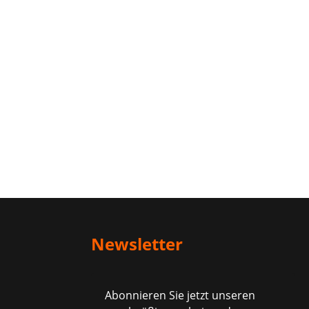
arbenem
ster-
tgewebe,
versiegelt,
chbar.
ttungssitz
olyester-
tgewebe
Newsletter
Abonnieren Sie jetzt unseren