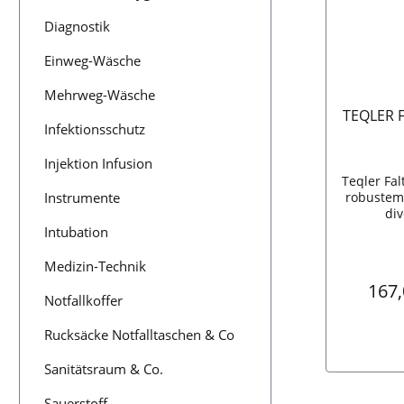
Diagnostik
Einweg-Wäsche
Mehrweg-Wäsche
TEQLER F
Infektionsschutz
Injektion Infusion
Teqler Fal
Instrumente
robustem
di
Verstellmö
Intubation
ann ent
Patienten
Medizin-Technik
einer Be
Regu
167
ges
Notfallkoffer
werden.B
für den
Rucksäcke Notfalltaschen & Co
durch text
und Rü
Sanitätsraum & Co.
In den
gepo
Armauf
Sauerstoff