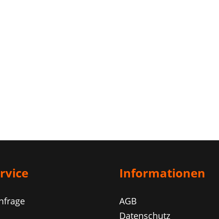
 ca. 3 cm)
orangef
kleine Rollen
Polye
fbereitung:
Hochfes
chen und
oberflächen
eren.Entsprec
abwas
nd CE-
SÖHNGEN Re
gengewicht:
KOMBI – P
 kgMaximale
Hochfes
arkeit: 120
eite: ca. 46
im gefalteten
nd: 28,5
essungen
: 92 cm x 79
m (H x T x B)
rvice
Informationen
nfrage
AGB
Datenschutz