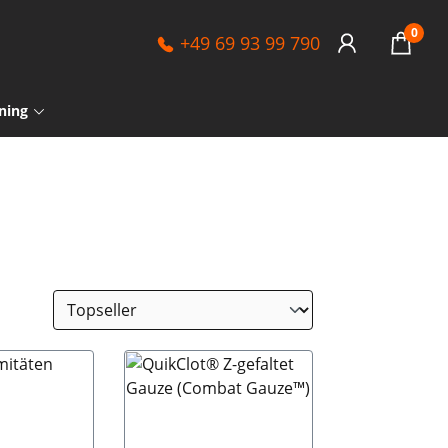
0
+49 69 93 99 790
ning