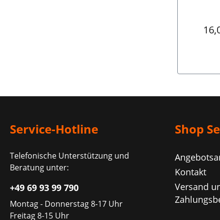
Tourniqu
sich eine 
es vor 
Regu
16,
ermögl
Tourniq
anzulege
geringes
das konpa
kann d
problem
verstaut
SWAT-T
Erwachsen
sowie an
Service-Hotline
Shop Se
z.B. H
Pferden
werden.
Telefonische Unterstützung und
Funktion l
Angebotsa
SWAT-T
Beratung unter:
Kontakt
Druckve
als Fixierh
Versand u
+49 69 93 99 790
für die 
Zahlungsb
verwe
Montag - Donnerstag 8-17 Uhr
folgen
Freitag 8-15 Uhr
erhältlic