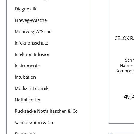
Diagnostik
Einweg-Wäsche
Mehrweg-Wäsche
CELOX R
Infektionsschutz
Injektion Infusion
Schn
Instrumente
Hämost
Kompress
nach 6
Intubation
wirk
kom
Medizin-Technik
Abmess
Regu
49,
geringem
Notfallkoffer
platzs
le
Rucksäcke Notfalltaschen & Co
Trans
einfacher
Sanitätsraum & Co.
In den
durch pr
Z-Faltung
Sauerstoff