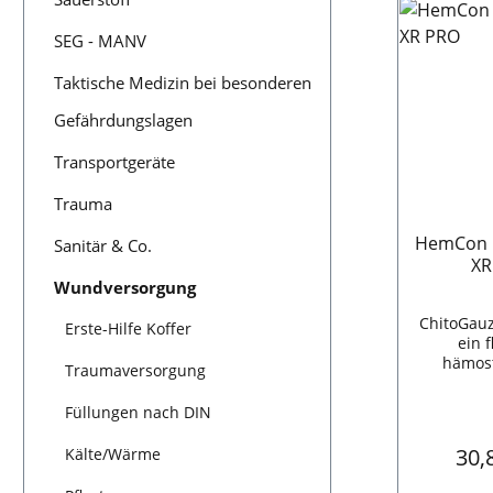
m x 
SEG - MANV
Taktische Medizin bei besonderen
Gefährdungslagen
Transportgeräte
Trauma
HemCon 
Sanitär & Co.
XR
Wundversorgung
ChitoGauz
Erste-Hilfe Koffer
ein f
hämost
Traumaversorgung
chitosanb
Gazeve
Füllungen nach DIN
Stoppe
Blutung
Regu
30,
Kälte/Wärme
Reduzi
Blutverlu