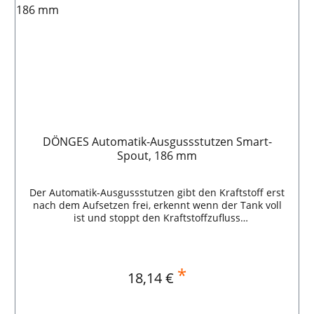
DÖNGES Automatik-Ausgussstutzen Smart-
Spout, 186 mm
Der Automatik-Ausgussstutzen gibt den Kraftstoff erst
nach dem Aufsetzen frei, erkennt wenn der Tank voll
ist und stoppt den Kraftstoffzufluss
selbstständig.Halbvolle Tanks oder gefährliches
Überschwappen von hochentzündlichem Kraftstoff
gehören damit der Vergangenheit an!Der Smart-Spout
passt auf die Dönges Stahlblech-Benzinkanister mit 5 L
*
Regulärer Preis:
18,14 €
und 10 L Volumen. Merkmale:kleckerfreies Befüllen,
Kraftstoff wird erst nach dem Aufsetzen
freigegeben,stoppt automatisch wenn der Tank voll