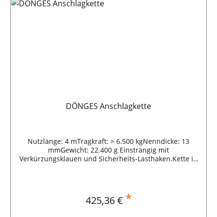
DÖNGES Anschlagkette
Nutzlänge: 4 mTragkraft: > 6.500 kgNenndicke: 13
mmGewicht: 22.400 g Einsträngig mit
Verkürzungsklauen und Sicherheits-Lasthaken.Kette in
Sondergüte. DÖNGES Anschlagkette
*
Regulärer Preis:
425,36 €