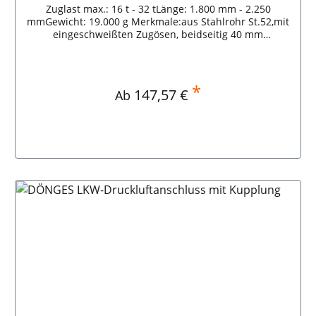
Zuglast max.: 16 t - 32 tLänge: 1.800 mm - 2.250
mmGewicht: 19.000 g Merkmale:aus Stahlrohr St.52,mit
eingeschweißten Zugösen, beidseitig 40 mm
Bohrung,mit roter Spezialgrundierung.
Abschleppstange aus Stahlrohr St.52, mit
eingeschweißten Zugösen, standardmäßig mit
beidseitig 40 mm Bohrung.Alternativ auch einseitig
*
Regulärer Preis:
147,57 €
Ab
oder beidseitig mit Bohrung 50 mm oder NATO Zugöse,
in geschmiedeter Ausführung.Die Ausführung 32 t für
schwere LKW ist zusätzlich mit einem blauen Kopf oder
mit einer Bandarole 32 t gekennzeichnet. DÖNGES
Abschleppstange Stahl, einteilig, 32 t, 1.800 mm