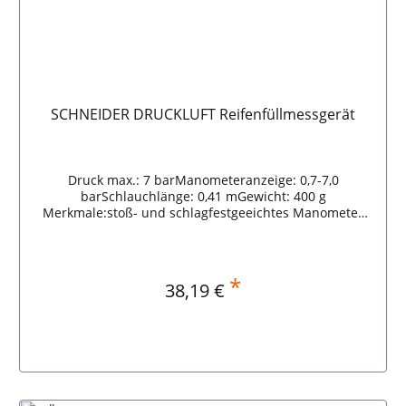
SCHNEIDER DRUCKLUFT Reifenfüllmessgerät
Druck max.: 7 barManometeranzeige: 0,7-7,0
barSchlauchlänge: 0,41 mGewicht: 400 g
Merkmale:stoß- und schlagfestgeeichtes Manometer
mit Gummiummantelungeinfaches Befüllen und
Entleerenpräzise Dosierungideal für den Heimwerker-
EinsatzMomentsteckerdrehbarer
Schlauchanschlussknickfester, flexibler
*
Regulärer Preis:
38,19 €
Schlauchinklusive drei auswechselbarer Düsenvorsätze
Lieferumfang:1 Stück Reifenfüllmessgerät3 Stück
auswechselbare Düsenvorsätze (für Fahrrad-,
Rennrad-, Mountain-Bike-, Auto- und Motorradreifen,
Bälle usw.) SCHNEIDER DRUCKLUFT
In den Warenkorb
Reifenfüllmessgerät