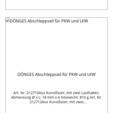
ist,passend für alle Stahlblech-Benzinkanister 5 L und
10 L.
In den Warenkorb
DÖNGES Abschleppseil für PKW und LKW
Art. Nr. 212710Aus Kunstfaser, mit zwei Lasthaken.
Abmessung Ø x L: 18 mm x 4 mGewicht: 810 g Art. Nr.
212712Aus Kunstfaser, mit zwei
Lasthaken.Zugfestigkeit: 4,0 tAbmessung Ø x L: 20 mm
x 4 mGewicht: 1.050 g Art. Nr. 212715Aus Stahl, mit