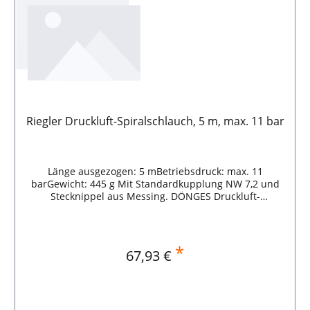
Riegler Druckluft-Spiralschlauch, 5 m, max. 11 bar
Länge ausgezogen: 5 mBetriebsdruck: max. 11
barGewicht: 445 g Mit Standardkupplung NW 7,2 und
Stecknippel aus Messing. DÖNGES Druckluft-
Spiralschlauch, 5 m, max. 11 bar
*
Regulärer Preis:
67,93 €