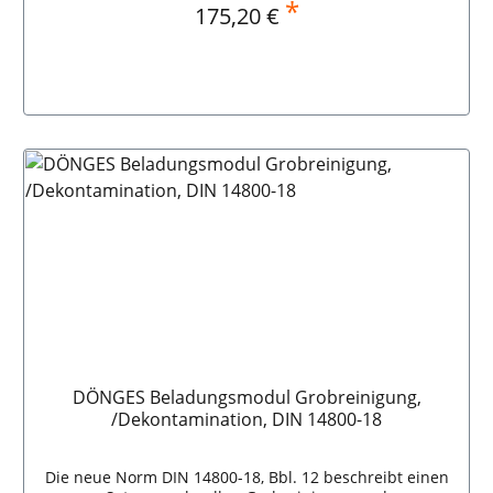
Adapter G1/4" an LKW Druckluft inkl.Norm: DIN 14530-
*
Regulärer Preis:
175,20 €
8:2012-09Abmessung: 400 x 300 x 145 mmGewicht:
2.830 g Lieferumfang:1 Stück Transportkasten mit
Deckel1 Stück Reifenfüllmessgerät1 Stück LKW-
Druckluftanschluss1 Stück Spiralschlauch DÖNGES
Beladungsmodul Druckluft DIN 14530-8
In den Warenkorb
DÖNGES Beladungsmodul Grobreinigung,
/Dekontamination, DIN 14800-18
Die neue Norm DIN 14800-18, Bbl. 12 beschreibt einen