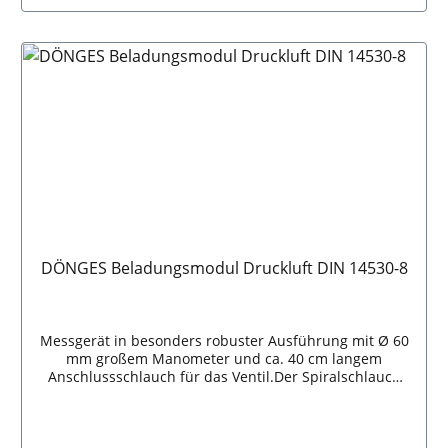
In den Warenkorb
DÖNGES Beladungsmodul Druckluft DIN 14530-8
Messgerät in besonders robuster Ausführung mit Ø 60
mm großem Manometer und ca. 40 cm langem
Anschlussschlauch für das Ventil.Der Spiralschlauch
lässt sich bis auf 5 m Länge ausziehen.Komplettes Set
im praktischen TransportkastenMessbereich: 0,7-7
barAnschlüsse: G1/4" SchnellkupplungenSonstiges: