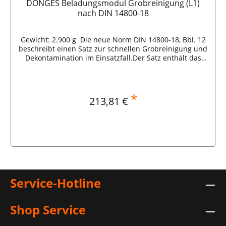
DÖNGES Beladungsmodul Grobreinigung (L1)
nach DIN 14800-18
Gewicht: 2.900 g Die neue Norm DIN 14800-18, Bbl. 12
beschreibt einen Satz zur schnellen Grobreinigung und
Dekontamination im Einsatzfall.Der Satz enthält das
Nötigste, um im Falle von Kontaminationen in geringem
Umfang eine erste Reinigung bzw. Dekontamination
vornehmen zu können.Lieferung im Karton.
Lieferumfang:1 Stück Seifenspender mit 500 ml
*
Regulärer Preis:
213,81 €
Waschlotion1 Stück Handdesinfektionsmittel, 500 ml-
Flasche1 Paket Paket Papierhandtücher1 Stück B-
Blindkupplung mit Wasserhahn1 Stück Waschbürste
mit Schlauchanschluss1 Stück Schlauch zum Anschluss
an den Wasserhahn, 1,5 m DÖNGES Beladungsmodul
In den Warenkorb
Grobreinigung (L1) nach DIN 14800-18
Service-Hotline
Shop Service