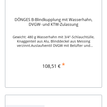
DÖNGES B-Blindkupplung mit Wasserhahn,
DVGW- und KTW-Zulassung
Gewicht: 480 g Wasserhahn mit 3/4"-Schlauchtülle,
Knaggenteil aus Alu, Blinddeckel aus Messing
verzinnt.Auslaufventil DVGW mit Belüfter und
Rückflußverhinderer. DÖNGES B-Blindkupplung mit
Wasserhahn, DVGW- und KTW-Zulassung
*
Regulärer Preis:
108,51 €
In den Warenkorb