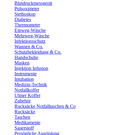
Blutdruckmessgerät
Pulsoximeter
Stethoskop
Diabetes
Thermometer
Einweg-Wäsche
Mehrweg-Wäsche
Infektionsschutz
Wannen & Co.
Schutzbekleidung & Co.
Handschuhe
Masken
Injektion Infusion
Instrumente
Intubation
Medizin-Technik
Notfallkoffer
Ulmer Koffer
Zubehör
Rucksäcke Notfalltaschen & Co
Rucksäcke
Taschen
Medikamente
Sauerstoff
Persönliche Ausrüstung