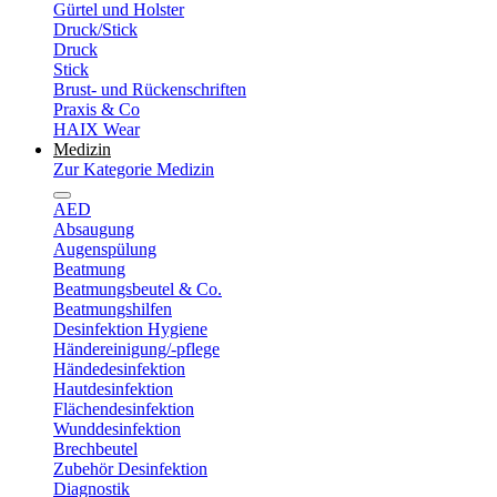
Gürtel und Holster
Druck/Stick
Druck
Stick
Brust- und Rückenschriften
Praxis & Co
HAIX Wear
Medizin
Zur Kategorie Medizin
AED
Absaugung
Augenspülung
Beatmung
Beatmungsbeutel & Co.
Beatmungshilfen
Desinfektion Hygiene
Händereinigung/-pflege
Händedesinfektion
Hautdesinfektion
Flächendesinfektion
Wunddesinfektion
Brechbeutel
Zubehör Desinfektion
Diagnostik