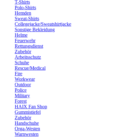
T-Shirts
Polo-Shirts
Hemden
Sweat-Shirts
Collegejacke/Sweatshirtjacke
Sonstige Bekleidung
Helme
Feuerwehr
Rettungsdienst
Zubehör
Arbeitsschutz
Schuhe
Rescue/Medical
Fire
Workwear
Outdoor
Police
Military
Forest
HAIX Fan Shop
Gummistiefel
Zubehör
Handschuhe
Orga-Westen
Warnwesten