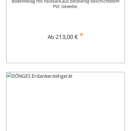
Bodenbelag mit Packsack,aus beidseitig beschichtetem
PVC Gewebe.
*
Regulärer Preis:
213,00 €
Ab