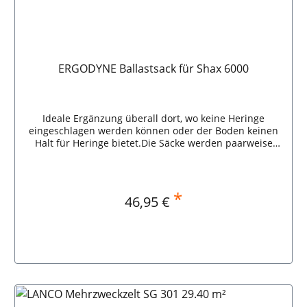
ERGODYNE Ballastsack für Shax 6000
Ideale Ergänzung überall dort, wo keine Heringe
eingeschlagen werden können oder der Boden keinen
Halt für Heringe bietet.Die Säcke werden paarweise
geliefert.Dank des patentierten, eingearbeiteten
Trichters können die Ballastsäcke ganz einfach mit
Erde, Sand, Kies, etc. befüllt werden.Der befüllte Sack
wird dann um das Standbein des SHAX Faltzeltes
*
Regulärer Preis:
46,95 €
herumgelegt und mit dem Klettband
fixiert.Einsatzbereit in wenigen Sekunden.Befüllbar bis
zu 18kg Lieferumfang:2 Stück Ballastsack, unbefüllt.
Daten: Gewicht: 90 g ERGODYNE Ballastsack für Shax
6000
In den Warenkorb