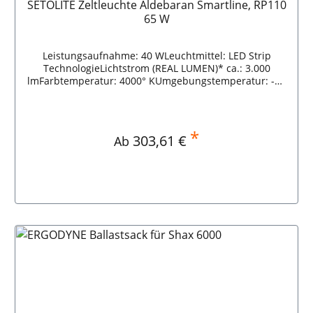
SETOLITE Zeltleuchte Aldebaran Smartline, RP110
65 W
Leistungsaufnahme: 40 WLeuchtmittel: LED Strip
TechnologieLichtstrom (REAL LUMEN)* ca.: 3.000
lmFarbtemperatur: 4000° KUmgebungstemperatur: -25
°C bis +40 °CSchutzart: IP68Schutzklasse: III
*
Regulärer Preis:
303,61 €
Ab