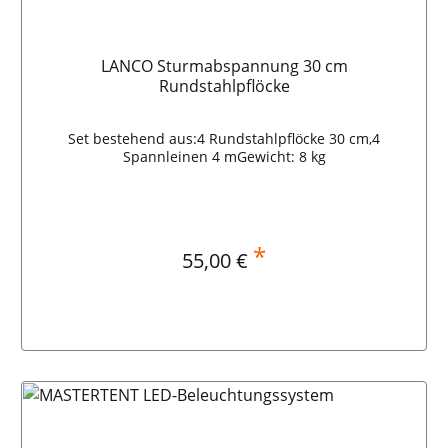
LANCO Sturmabspannung 30 cm
Rundstahlpflöcke
Set bestehend aus:4 Rundstahlpflöcke 30 cm,4
Spannleinen 4 mGewicht: 8 kg
*
Regulärer Preis:
55,00 €
In den Warenkorb