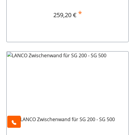
*
Regulärer Preis:
259,20 €
In den Warenkorb
LANCO Zwischenwand für SG 200 - SG 500