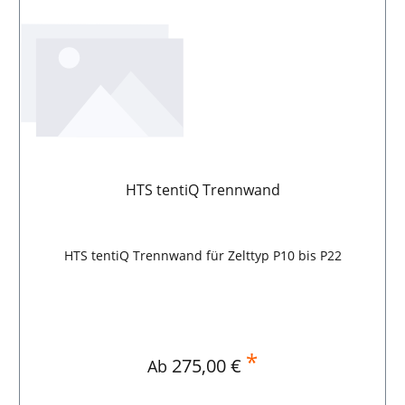
HTS tentiQ Trennwand
HTS tentiQ Trennwand für Zelttyp P10 bis P22
*
Regulärer Preis:
275,00 €
Ab