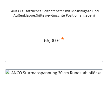
LANCO zusätzliches Seitenfenster mit Moskitogaze und
Außenklappe.(bitte gewünschte Position angeben)
*
Regulärer Preis:
66,00 €
In den Warenkorb