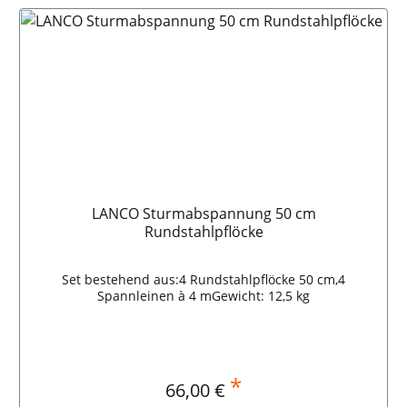
LANCO Sturmabspannung 50 cm
Rundstahlpflöcke
Set bestehend aus:4 Rundstahlpflöcke 50 cm,4
Spannleinen à 4 mGewicht: 12,5 kg
*
Regulärer Preis:
66,00 €