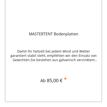
MASTERTENT Bodenplatten
Damit Ihr Faltzelt bei jedem Wind und Wetter
garantiert stabil steht, empfehlen wir den Einsatz von
Gewichten.Sie bestehen aus galvanisch verzinktem
Gusseisen und sind stapelbar, das heißt, dass bei
Bedarf auch mehrere Gewichte übereinander
angebracht werden können.Der praktische Tragegriff
an jedem Gewicht ermöglicht einen bequemen und
*
Regulärer Preis:
85,00 €
Ab
einfachen Transport von A nach B. MASTERTENT
Bodenplatten