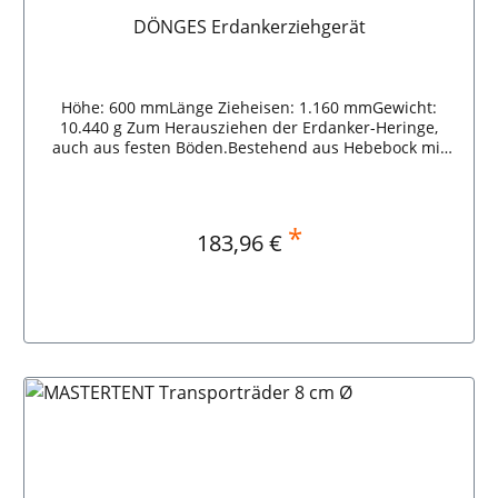
DÖNGES Erdankerziehgerät
Höhe: 600 mmLänge Zieheisen: 1.160 mmGewicht:
10.440 g Zum Herausziehen der Erdanker-Heringe,
auch aus festen Böden.Bestehend aus Hebebock mit
fünf verschieden hohen Lagerschlitzen und
Zieheisen.Zur Lagerung wird der Hebel im Inneren des
Bocks aufbewahrt.Das Gerät kann bequem am
Tragegriff transportiert werden.Komplett
*
Regulärer Preis:
183,96 €
feuerverzinkte Ausführung. Nageldurchmesser: 25 mm
DÖNGES Erdankerziehgerät ñ
In den Warenkorb