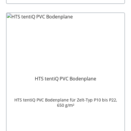
sehr nützliches Accessoire für unser
Baukastensystem.Je nach Bedarf können Sie bei der
Pavillon Regenrinne zwischen einem oder zwei
Abflüssen wählen. Zusätzlich besteht die Möglichkeit
die Pavillon Regenrinne zwischen Ihrem Faltpavillon
und einer Mauer anzubringen. Diese spezielle Pavillon
Regenrinne wird mittels Klettverschluss an der
Innenseite des Daches und mit Hilfe eines
Aluminiumprofils an der Wand befestigt. Durch die
Neigung der Pavillon Regenrinne wird dabei der
gezielte Abfluss des Wassers gewährleistet. TERTENT
Bodenplatten
HTS tentiQ PVC Bodenplane
HTS tentiQ PVC Bodenplane für Zelt-Typ P10 bis P22,
650 g/m²