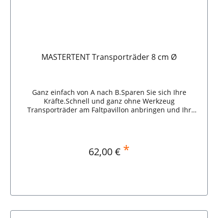
MASTERTENT Transporträder 8 cm Ø
Ganz einfach von A nach B.Sparen Sie sich Ihre
Kräfte.Schnell und ganz ohne Werkzeug
Transporträder am Faltpavillon anbringen und Ihr
Faltzelt von A nach B rollen. Ø 8 cmSet mit 2 Stück.
*
Regulärer Preis:
62,00 €
In den Warenkorb