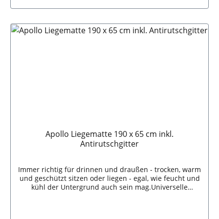
Antirutschgitter als Unterlage bei besonders glatten
In den Warenkorb
Böden.Maße: 35 x 45 cm
Apollo Liegematte 190 x 65 cm inkl.
Antirutschgitter
Immer richtig für drinnen und draußen - trocken, warm
und geschützt sitzen oder liegen - egal, wie feucht und
kühl der Untergrund auch sein mag.Universelle
Einsatzmöglichkeiten, ideal auch im Stadion und bei
allen Freiluftveranstaltungen.APOLLO-THERMO ist
isolierend, wärmebewahrend und wärmespendend,