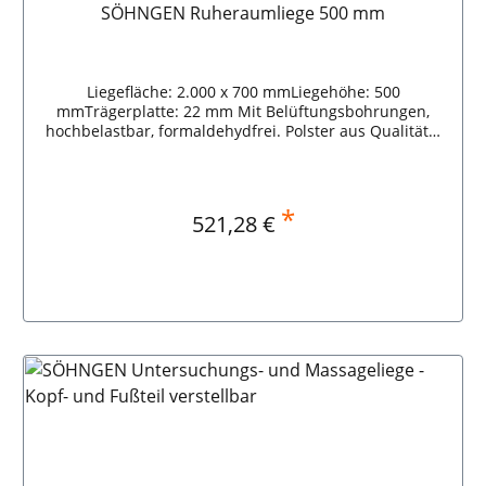
SÖHNGEN Ruheraumliege 500 mm
verschrauben. SÖHNGEN Untersuchungs- und
Massageliege - Wandklappmodell waagerecht - Kopfteil
verstellbar
Liegefläche: 2.000 x 700 mmLiegehöhe: 500
mmTrägerplatte: 22 mm Mit Belüftungsbohrungen,
hochbelastbar, formaldehydfrei. Polster aus Qualitäts-
Schaumstoff, 40 mm starkPolsterbezug
gewebeverstärktes Kunstleder, strapazierfähig,
pflegeleicht, schmutzabweisendMehrstufig
verstellbares Kopfteil, Fußteil starrRahmenkonstruktion
*
Regulärer Preis:
521,28 €
aus Stahlrohr-Vierkantprofilen, stabil und belastbar,
elektrostatisch weiß pulverbeschichtetIm Rahmen
integrierte Abrollvorrichtung für Ärztekrepp
Ruheraumliegen: Gemäß Arbeitstätten-Regel ASR A4.2
müssen für schwangere Frauen oder stillende Mütter
Einrichtungen zum Hinlegen und Ausruhen in
unmittelbarer Nähe in einer Anzahl vorhanden sein,
die eine jederzeitige Nutzbarkeit sicherstellen.