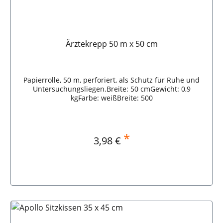
Ärztekrepp 50 m x 50 cm
Papierrolle, 50 m, perforiert, als Schutz für Ruhe und
Untersuchungsliegen.Breite: 50 cmGewicht: 0,9
kgFarbe: weißBreite: 500
*
Regulärer Preis:
3,98 €
In den Warenkorb