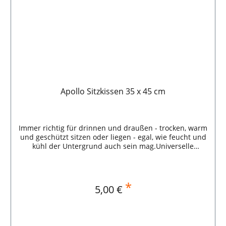
Apollo Sitzkissen 35 x 45 cm
Immer richtig für drinnen und draußen - trocken, warm
und geschützt sitzen oder liegen - egal, wie feucht und
kühl der Untergrund auch sein mag.Universelle
Einsatzmöglichkeiten, ideal auch im Stadion und bei
allen Freiluftveranstaltungen.APOLLO-THERMO ist
isolierend, wärmebewahrend und wärmespendend,
undurchlässig gegen Feuchtigkeit.Sitz- bzw. Liegeseite
*
Regulärer Preis:
5,00 €
mit Hochvakuum-Aluminiumschicht, speichert und
reflektiert Körperwärme.Luftpolstereinlage gegen
Nässe und Bodenkühle, feuchtigkeitsundurchlässige
Folienunterseite.APOLLO-THERMO Liegematten mit