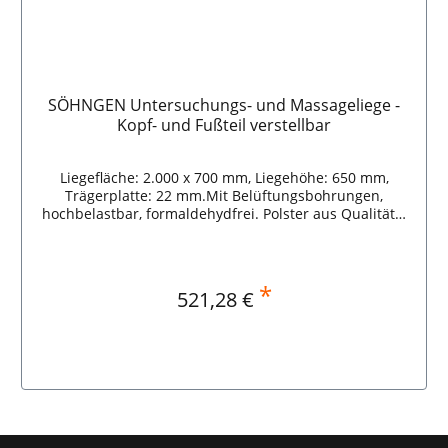
SÖHNGEN Untersuchungs- und Massageliege -
Kopf- und Fußteil verstellbar
Liegefläche: 2.000 x 700 mm, Liegehöhe: 650 mm,
Trägerplatte: 22 mm.Mit Belüftungsbohrungen,
hochbelastbar, formaldehydfrei. Polster aus Qualitäts-
Schaumstoff, 40 mm starkPolsterbezug
gewebeverstärktes Kunstleder, strapazierfähig,
pflegeleicht, schmutzabweisendMehrstufig
verstellbares Kopf- und Fußteil Rahmenkonstruktion
*
Regulärer Preis:
521,28 €
aus Stahlrohr-Vierkantprofilen, stabil und belastbar,
elektrostatisch weiß pulverbeschichtetIm Rahmen
integrierte Abrollvorrichtung für Ärztekrepp
Polsterbezug schwarz. Weitere farben auf Anfrage. In
Erste-Hilfe-Räumen in Betrieben sind gemäß ASR A4.3
In den Warenkorb
Untersuchungs- und Massageliegen bereitzuhalten.
SÖHNGEN Untersuchungs- und Massageliege - Kopf-
und Fußteil verstellbar