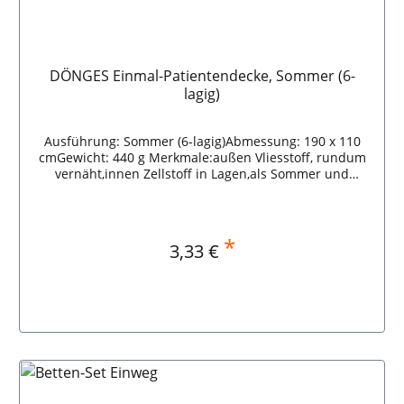
DÖNGES Einmal-Patientendecke, Sommer (6-
lagig)
Ausführung: Sommer (6-lagig)Abmessung: 190 x 110
cmGewicht: 440 g Merkmale:außen Vliesstoff, rundum
vernäht,innen Zellstoff in Lagen,als Sommer und
Winterausführung erhältlich,einzeln verpackt in Folie.
Vliesstoffdecke für Krankentransport, Rettungsdienst
oder Katastrophenschutz. Verpackungseinheit: 5
DÖNGES Einmal-Patientendecke, Sommer (6-lagig)
*
Regulärer Preis:
3,33 €
In den Warenkorb