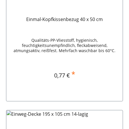
Einmal-Kopfkissenbezug 40 x 50 cm
Qualitäts-PP-Vliesstoff, hygienisch,
feuchtigkeitsunempfindlich, fleckabweisend,
atmungsaktiv, reißfest. Mehrfach waschbar bis 60°C.
*
Regulärer Preis:
0,77 €
In den Warenkorb