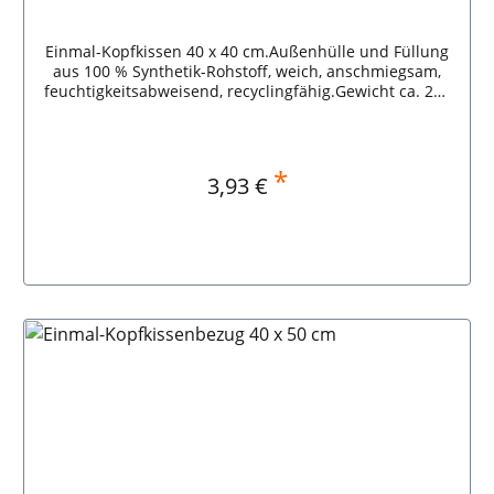
Einmal-Kopfkissen 40 x 40 cm.Außenhülle und Füllung
aus 100 % Synthetik-Rohstoff, weich, anschmiegsam,
feuchtigkeitsabweisend, recyclingfähig.Gewicht ca. 250
g.
*
Regulärer Preis:
3,93 €
In den Warenkorb