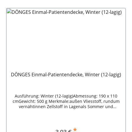
In den Warenkorb
DÖNGES Einmal-Patientendecke, Winter (12-lagig)
Ausführung: Winter (12-lagig)Abmessung: 190 x 110
cmGewicht: 500 g Merkmale:außen Vliesstoff, rundum
vernähtinnen Zellstoff in Lagenals Sommer und
Winterausführung erhältlicheinzeln verpackt in Folie
Vliesstoffdecke für Krankentransport, Rettungsdienst
oder Katastrophenschutz. DÖNGES Einmal-
Patientendecke, Winter (12-lagig)
*
Regulärer Preis:
3,93 €