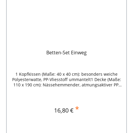
Betten-Set Einweg
1 Kopfkissen (Maße: 40 x 40 cm): besonders weiche
Polyesterwatte, PP-Vliesstoff ummantelt1 Decke (Maße:
110 x 190 cm): Nässehemmender, atmungsaktiver PP-
Vliesstoff1 Laken (Maße: 80 x 210 cm): aus PP-Fliesstoff,
laminiert mit nassfestem PolyethylenDurch
vakuumierte Verpackung Einsparung von bis zu 60 %
Lagerplatz im Vergleich zu herkömmlich Sets.Inhalt Je
*
Regulärer Preis:
16,80 €
1 Kissen / Decke / Laken