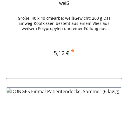
weiß
Größe: 40 x 40 cmFarbe: weißGewicht: 200 g Das
Einweg-Kopfkissen besteht aus einem Vlies aus
weißem Polypropylen und einer Füllung aus
Polyester.Das einzeln verpackte Einweg-Kopfkissen ist
luftdurchlässig und sehr preiswert.Verwendung findet
das Kopfkissen u.a. im Rettungsdienst,
Katastrophenschutz, Pflegedienst und bei
*
Regulärer Preis:
5,12 €
Flüchtlingsprojekten. Lieferumfang:1 Stück Einweg-
Kopfkissen DÖNGES Einweg-Kopfkissenfüllung, 40 x 40
cm, weiß
In den Warenkorb