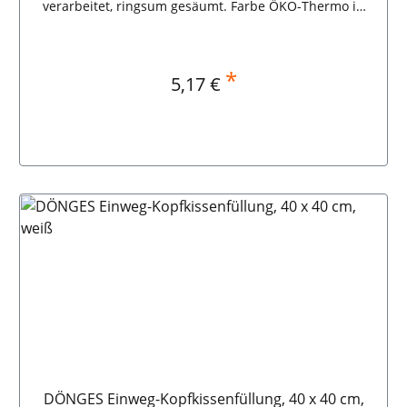
verarbeitet, ringsum gesäumt. Farbe ÖKO-Thermo in
naturweiß, sortenrein,recyclingfähig, einzeln in PE-
Beutel 40 Stück im Karton,195 x 105 cm, 8-lagig, 320 g.
*
Regulärer Preis:
5,17 €
In den Warenkorb
DÖNGES Einweg-Kopfkissenfüllung, 40 x 40 cm,