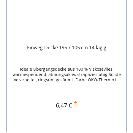
Einweg-Decke 195 x 105 cm 14-lagig
Ideale Übergangsdecke aus 100 % Viskosevlies,
wärmespendend, atmungsaktiv, strapazierfähig.Solide
verarbeitet, ringsum gesäumt. Farbe ÖKO-Thermo in
naturweiß, sortenrein,recyclingfähig, einzeln in PE-
Beutel.195 x 105 cm, 14-lagig, 590 g.
*
Regulärer Preis:
6,47 €