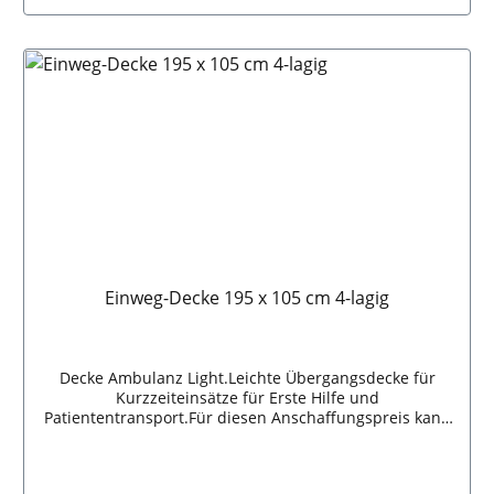
In den Warenkorb
Einweg-Decke 195 x 105 cm 4-lagig
Decke Ambulanz Light.Leichte Übergangsdecke für
Kurzzeiteinsätze für Erste Hilfe und
Patiententransport.Für diesen Anschaffungspreis kann
keine andere Decke gepflegt und gereinigt
werden.Innen Viskosevlies, außen PP-Vlies, weich,
körperfreundlich, atmungsaktiv, ringsum gesäumt,