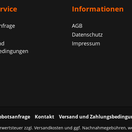
rvice
Informationen
nfrage
AGB
Datenschutz
nd
Impressum
edingungen
ebotsanfrage
Kontakt
Versand und Zahlungsbedingu
hrwertsteuer zzgl.
Versandkosten
und ggf. Nachnahmegebühren, we