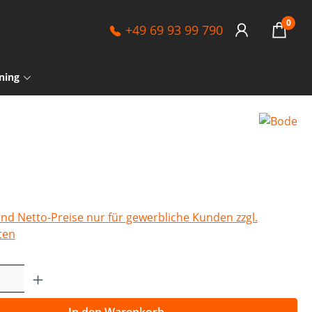
0
+49 69 93 99 790
ning
sind Netto-Preise nur für gewerbliche Kunden zzgl.
ten
Anzahl: Gib den gewünschten Wert ein o