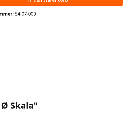
In den Warenkorb
ummer:
54-07-000
Ø Skala"