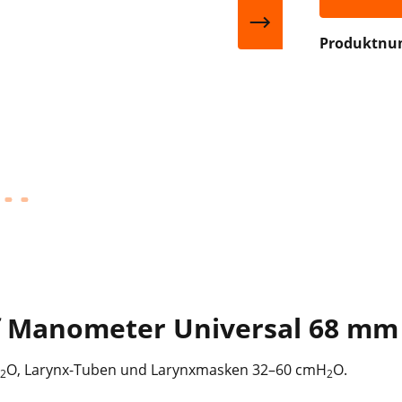
Produktn
f Manometer Universal 68 mm 
O, Larynx-Tuben und Larynxmasken 32–60 cmH
O.
2
2