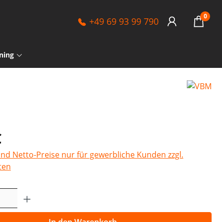
0
+49 69 93 99 790
ning
€
sind Netto-Preise nur für gewerbliche Kunden zzgl.
ten
Anzahl: Gib den gewünschten Wert ein o