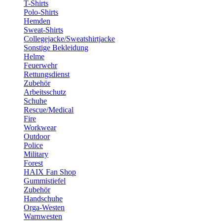
T-Shirts
Polo-Shirts
Hemden
Sweat-Shirts
Collegejacke/Sweatshirtjacke
Sonstige Bekleidung
Helme
Feuerwehr
Rettungsdienst
Zubehör
Arbeitsschutz
Schuhe
Rescue/Medical
Fire
Workwear
Outdoor
Police
Military
Forest
HAIX Fan Shop
Gummistiefel
Zubehör
Handschuhe
Orga-Westen
Warnwesten