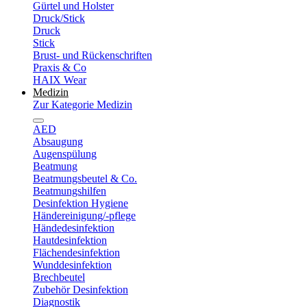
Gürtel und Holster
Druck/Stick
Druck
Stick
Brust- und Rückenschriften
Praxis & Co
HAIX Wear
Medizin
Zur Kategorie Medizin
AED
Absaugung
Augenspülung
Beatmung
Beatmungsbeutel & Co.
Beatmungshilfen
Desinfektion Hygiene
Händereinigung/-pflege
Händedesinfektion
Hautdesinfektion
Flächendesinfektion
Wunddesinfektion
Brechbeutel
Zubehör Desinfektion
Diagnostik