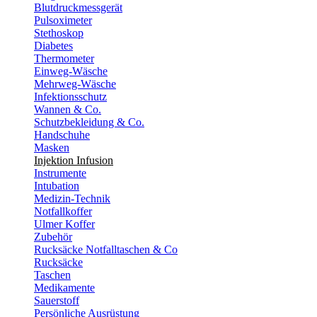
Blutdruckmessgerät
Pulsoximeter
Stethoskop
Diabetes
Thermometer
Einweg-Wäsche
Mehrweg-Wäsche
Infektionsschutz
Wannen & Co.
Schutzbekleidung & Co.
Handschuhe
Masken
Injektion Infusion
Instrumente
Intubation
Medizin-Technik
Notfallkoffer
Ulmer Koffer
Zubehör
Rucksäcke Notfalltaschen & Co
Rucksäcke
Taschen
Medikamente
Sauerstoff
Persönliche Ausrüstung