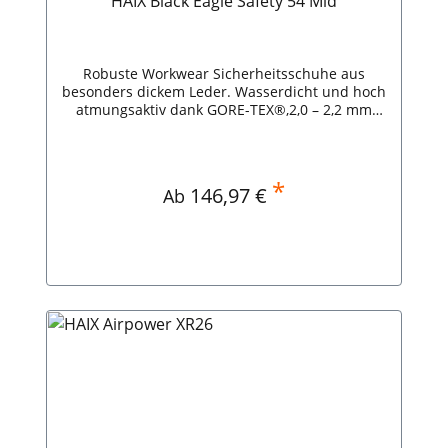
HAIX Black Eagle Safety 54 Mid
Robuste Workwear Sicherheitsschuhe aus
besonders dickem Leder. Wasserdicht und hoch
atmungsaktiv dank GORE-TEX®,2,0 – 2,2 mm
dickes Bullenleder,Arbeitsschuhe mit HAIX
Composite Zehenschutzkappe,Isolierend gegen
Hitze und Kälte,Leichte
Schutzkappe.Sicherheitsklasse: S3 HAIX Black
*
Regulärer Preis:
146,97 €
Ab
Eagle Safety 54 Mid