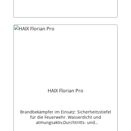
stets einsatzbereit. Es kann sehr sparsam
aufgetragen werden und zieht schnell ein.
Damit ist es auch gut zur Pflege des schwarzen
Glattleders von Gürteln und Taschen geeignet.
Diese Schuhcreme kennt wirklich kaum
Grenzen.
HAIX Florian Pro
Brandbekämpfer im Einsatz: Sicherheitsstiefel
für die Feuerwehr. Wasserdicht und
atmungsaktiv,Durchtritts- und
rutschhemmende Sohle,Isoliert gegen Hitze und