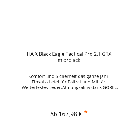
HAIX Black Eagle Tactical Pro 2.1 GTX
mid/black
Komfort und Sicherheit das ganze Jahr:
Einsatzstiefel für Polizei und Militär.
Wetterfestes Leder.Atmungsaktiv dank GORE-
TEX®.Rutschhemmende Sohle.Hitze- und
kälteisolierend.Resistent gegen Öl und Benzin.
HAIX Black Eagle Tactical 2.0 GTX mid/black
*
Regulärer Preis:
167,98 €
Ab