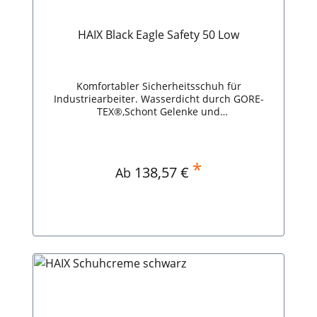
HAIX Black Eagle Safety 50 Low
Komfortabler Sicherheitsschuh für
Industriearbeiter. Wasserdicht durch GORE-
TEX®,Schont Gelenke und
Rücken,Metallfrei,Breite ist individuell
anpassbar,Pigmente verhindern Aufheizen
durch Sonne,Sicherheitsklasse: S3. HAIX Black
Eagle Safety 50 Low
*
Regulärer Preis:
138,57 €
Ab