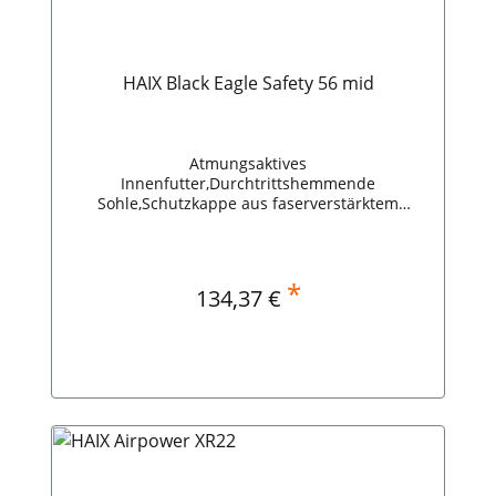
HAIX Black Eagle Safety 56 mid
Atmungsaktives
Innenfutter,Durchtrittshemmende
Sohle,Schutzkappe aus faserverstärktem
Kunststoff,Leichter, knöchelhoher
Sicherheitsschuh,Stabilität im
Knöchelbereich,Sicherheitsklasse: S3. HAIX
Black Eagle Safety 56 mid
*
Regulärer Preis:
134,37 €