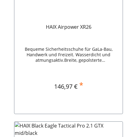
HAIX Airpower XR26
Bequeme Sicherheitsschuhe für GaLa-Bau,
Handwerk und Freizeit. Wasserdicht und
atmungsaktiv.Breite, gepolsterte
Zehenschutzkappe.Durchtrittshemmende
Sohle.Hoher Abrollkomfort.Perfekt für Garten-
und Landschaftsbauer.Sicherheitsklasse: S3
HAIX Airpower XR26
*
Regulärer Preis:
146,97 €