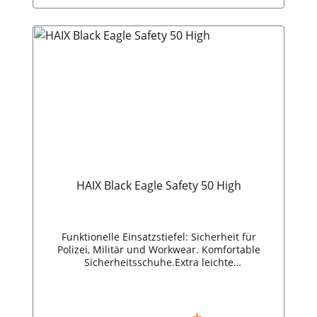
HAIX Black Eagle Safety 50 High
Funktionelle Einsatzstiefel: Sicherheit für
Polizei, Militär und Workwear. Komfortable
Sicherheitsschuhe.Extra leichte
Zehenschutzkappe.Rutschhemmend und
antistatisch.Wasserdicht und atmungsaktiv
durch GORE-TEX®.Auch für sehr schmale und
breite Füße geeignet.Sicherheitsklasse: S3. HAIX