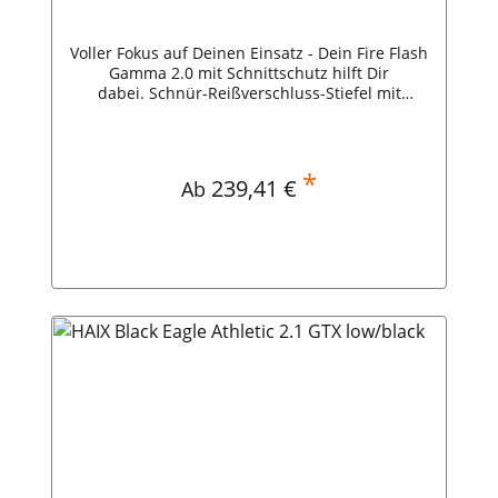
Voller Fokus auf Deinen Einsatz - Dein Fire Flash
Gamma 2.0 mit Schnittschutz hilft Dir
dabei. Schnür-Reißverschluss-Stiefel mit
Schnittschutzklasse 2. Anpassbarer
Reißverschluss,Schnittschutzklasse
2,Abriebsichere Schutzkappe mit
Profil,Optimaler Klimakomfort,Schnelles An- und
*
Regulärer Preis:
239,41 €
Ab
Ausziehen,optimale Kälte-/Hitzeisolation. HAIX
Fire Flash Gamma