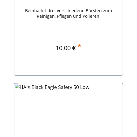
Beinhaltet drei verschiedene Bürsten zum
Reinigen, Pflegen und Polieren.
*
Regulärer Preis:
10,00 €
In den Warenkorb