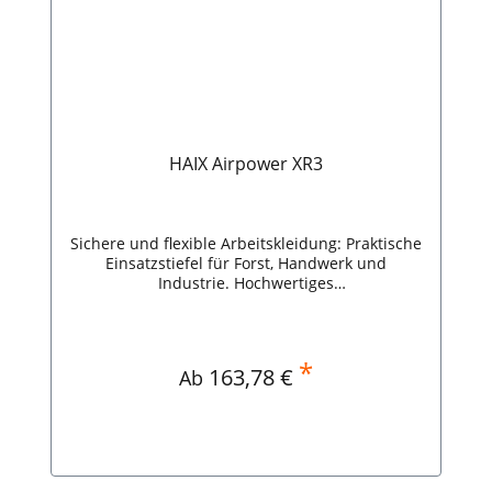
HAIX Airpower XR3
Sichere und flexible Arbeitskleidung: Praktische
Einsatzstiefel für Forst, Handwerk und
Industrie. Hochwertiges
Bullenleder,Wasserdicht und
atmungsaktiv,Isoliert gegen Hitze und
Kälte,Sohle mit Durchtrittschutz,Reflektoren
hinten am Sicherheitsstiefel,Sicherheitsklasse:
*
Regulärer Preis:
163,78 €
Ab
S3. HAIX Airpower XR3