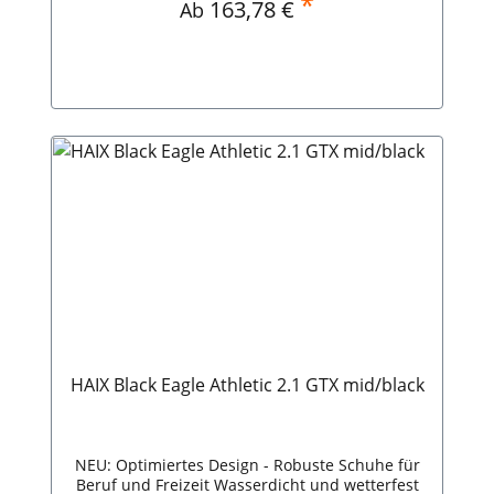
*
Regulärer Preis:
163,78 €
Ab
Black Eagle Safety 50 High
HAIX Black Eagle Athletic 2.1 GTX mid/black
NEU: Optimiertes Design - Robuste Schuhe für
Beruf und Freizeit Wasserdicht und wetterfest