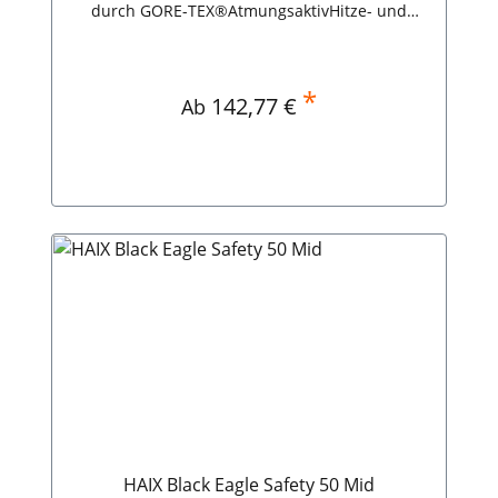
durch GORE-TEX®AtmungsaktivHitze- und
KälteabweisendOptimale
DämpfungseigenschaftenPraktische
Schnürsenkeltasche HAIX Black Eagle Athletic
2.1 GTX mid/black
*
Regulärer Preis:
142,77 €
Ab
HAIX Black Eagle Safety 50 Mid