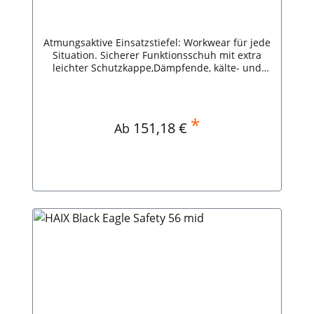
Atmungsaktive Einsatzstiefel: Workwear für jede
Situation. Sicherer Funktionsschuh mit extra
leichter Schutzkappe,Dämpfende, kälte- und
hitzeisolierende Sohle,Wasserdicht und
atmungsaktiv durch GORE-TEX®,Pigmente im
Leder verhindern, dass sich der Schuh
aufheizt.Sicherheitsklasse: S3 HAIX Black Eagle
*
Regulärer Preis:
151,18 €
Ab
Safety 50 Mid