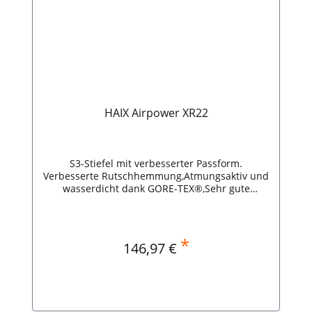
HAIX Airpower XR22
S3-Stiefel mit verbesserter Passform.
Verbesserte Rutschhemmung,Atmungsaktiv und
wasserdicht dank GORE-TEX®,Sehr gute
Isolation gegen Hitze und Kälte,3 Weiten System
für eine optimale Passform,Leichte
Zehenschutzkappe,Schutzklasse: S3.
Schnürsenkellänge:160: UK 4-UK 8170: UK 8.5-
*
Regulärer Preis:
146,97 €
UK 15 HAIX Airpower XR22