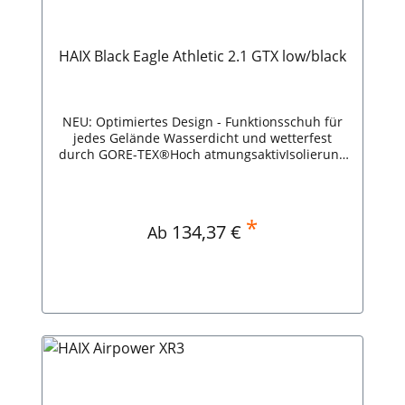
HAIX Black Eagle Athletic 2.1 GTX low/black
NEU: Optimiertes Design - Funktionsschuh für
jedes Gelände Wasserdicht und wetterfest
durch GORE-TEX®Hoch atmungsaktivIsolierung
der Laufsohle gegen Öl und BenzinHitze- und
KälteresistentRutschhemmende Sohle HAIX
Black Eagle Athletic 2.1 GTX low/black
*
Regulärer Preis:
134,37 €
Ab