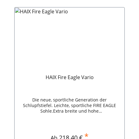
HAIX Fire Eagle Vario
Die neue, sportliche Generation der
Schlupfstiefel. Leichte, sportliche FIRE EAGLE
Sohle.Extra breite und hohe
Zehenschutzkappe.Ausziehhilfe im
Fersenbereich.Mit gelben Reflexstreifen auch
bei wenig Licht gut sichtbar.Viren- und
Bakterienschutz. HAIX Fire Eagle Vario
*
Regulärer Preis:
218,40 €
Ab