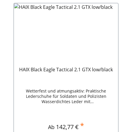
HAIX Black Eagle Tactical 2.1 GTX low/black
Wetterfest und atmungsaktiv: Praktische
Lederschuhe für Soldaten und Polizisten
Wasserdichtes Leder mit
ImprägnierungAtmungsaktiv durch GORE-TEX®
MembranIsoliert gegen Hitze und
KälteRutschsichere LaufsohleSchont Füße und
Gelenke dank Dämpfung HAIX Black Eagle
*
Regulärer Preis:
142,77 €
Ab
Tactical 2.0 GTX low/black