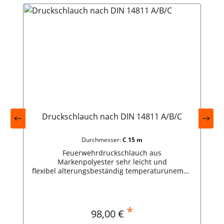
Druckschlauch nach DIN 14811 A/B/C
Durchmesser:
C 15 m
Feuerwehrdruckschlauch aus
Markenpolyester sehr leicht und
flexibel alterungsbeständig temperaturunempfi
ndlich moderfest Kette zweifach gezwirnt und
verstärkt Storz A Länge: 15 mDurchmesser: 100
mmGewicht: 15,0 kg Storz B Länge: 20
mDurchmesser: 75 mmGewicht: 9,5 kg Storz
*
Regulärer Preis:
98,00 €
C Länge: 15 mDurchmesser: 52 mmGewicht: