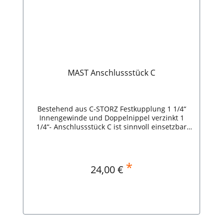
MAST Anschlussstück C
Bestehend aus C-STORZ Festkupplung 1 1/4“
Innengewinde und Doppelnippel verzinkt 1
1/4“- Anschlussstück C ist sinnvoll einsetzbar
für den Einsatz einer MAST
Entwässerungspumpe aus der K5-Reihe- Für
den Einsatz einer MAST Entwässerungspumpe
aus der K3-Reihe, wahlweise zwischen
*
Regulärer Preis:
24,00 €
Anschlussstück C -oder- einem formstabilen
1" Schlauch mit Geka-Kupplung-
Entwässerungspumpen aus der K2-Reihe am
besten mit einem formstabilen 1“ Schlauch
betreiben
In den Warenkorb