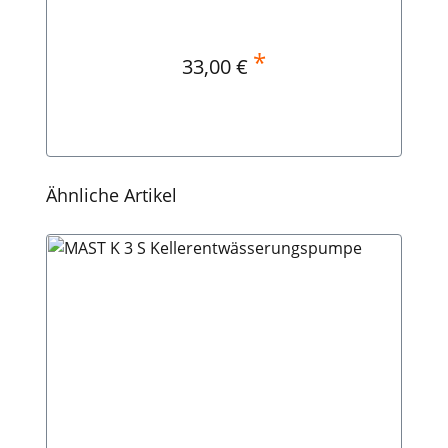
*
Regulärer Preis:
33,00 €
In den Warenkorb
Produktgalerie überspringen
Ähnliche Artikel