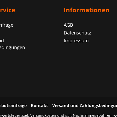
rvice
Informationen
nfrage
AGB
Datenschutz
nd
Impressum
edingungen
ebotsanfrage
Kontakt
Versand und Zahlungsbedingu
hrwertsteuer zzgl.
Versandkosten
und ggf. Nachnahmegebühren, we