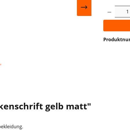
Produkt 
Produktn
enschrift gelb matt"
bekleidung.