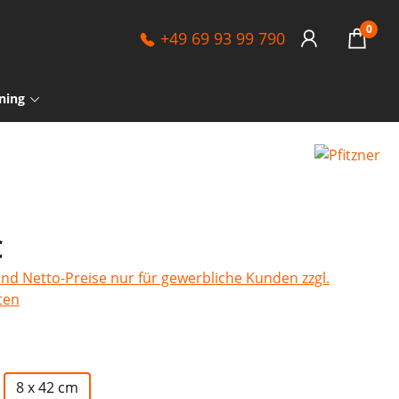
0
+49 69 93 99 790
ning
€
sind Netto-Preise nur für gewerbliche Kunden zzgl.
ten
swählen
8 x 42 cm