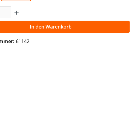
Anzahl: Gib den gewünschten Wert ein o
In den Warenkorb
ummer:
61142