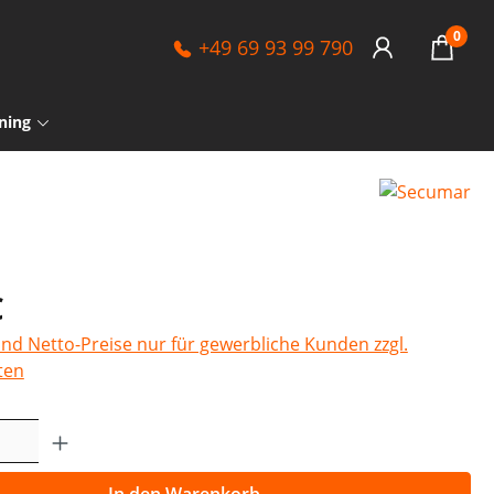
0
+49 69 93 99 790
ning
€
sind Netto-Preise nur für gewerbliche Kunden zzgl.
ten
Anzahl: Gib den gewünschten Wert ein o