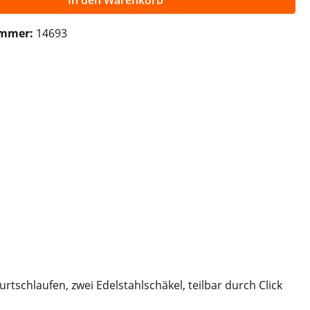
In den Warenkorb
ummer:
14693
rtschlaufen, zwei Edelstahlschäkel, teilbar durch Click