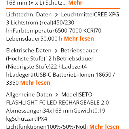
163 mm (⌀ x L) Schutz…
Mehr
Lichttechn. Daten
LeuchtmittelCREE-XPG
3 Lichtstrom (real)450/230
lmFarbtemperatur6500-7000 KCRI70
Lebensdauer50.000 h
Mehr lesen
Elektrische Daten
Betriebsdauer
(Höchste Stufe)12 hBetriebsdauer
(Niedrigste Stufe)22 hLadezeit4
hLadegerätUSB-C BatterieLi-Ionen 18650 /
3350
Mehr lesen
Allgemeine Daten
ModellSETO
FLASHLIGHT FC LED RECHARGEABLE 2.0
Abmessungen34x163 mmGewicht0,19
kgSchutzartIPX4
Lichtfunktionen100%/50%/Notli
Mehr lesen