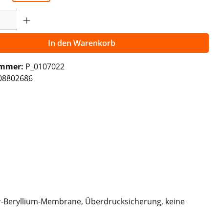
Anzahl: Gib den gewünschten Wert ein o
In den Warenkorb
ummer:
P_0107022
08802686
er-Beryllium-Membrane, Überdrucksicherung, keine