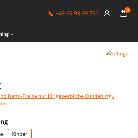
0
+49 69 93 99 790
ning
€
sind Netto-Preise nur für gewerbliche Kunden zzgl.
ten
auswählen
ung
ne
Kinder