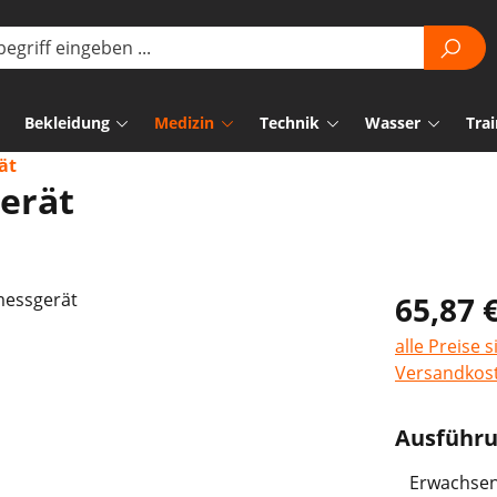
Bekleidung
Medizin
Technik
Wasser
Trai
ät
erät
65,87 
alle Preise 
Versandkos
Ausführ
Erwachse