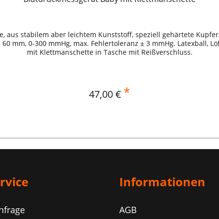
aus stabilem aber leichtem Kunststoff, speziell gehärtete Kupf
 60 mm, 0-300 mmHg, max. Fehlertoleranz ± 3 mmHg. Latexball, Löffe
mit Klettmanschette in Tasche mit Reißverschluss.
*
Regulärer Preis:
47,00 €
In den Warenkorb
rvice
Informationen
nfrage
AGB