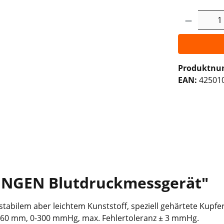
Produkt 
Produktn
EAN:
42501
HNGEN Blutdruckmessgerät"
abilem aber leichtem Kunststoff, speziell gehärtete Kupf
a. 60 mm, 0-300 mmHg, max. Fehlertoleranz ± 3 mmHg.