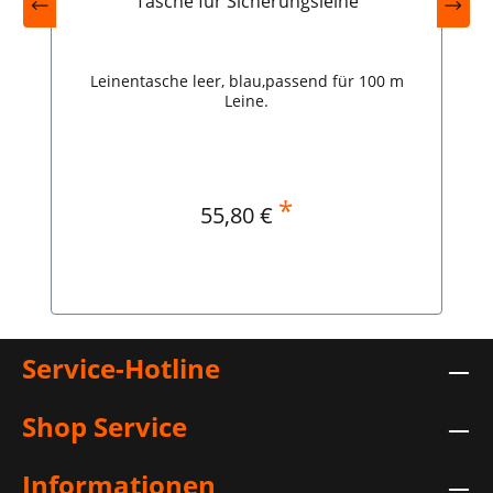
Tasche für Sicherungsleine
Leinentasche leer, blau,passend für 100 m
Leine.
*
Regulärer Preis:
55,80 €
In den Warenkorb
Service-Hotline
Shop Service
Informationen