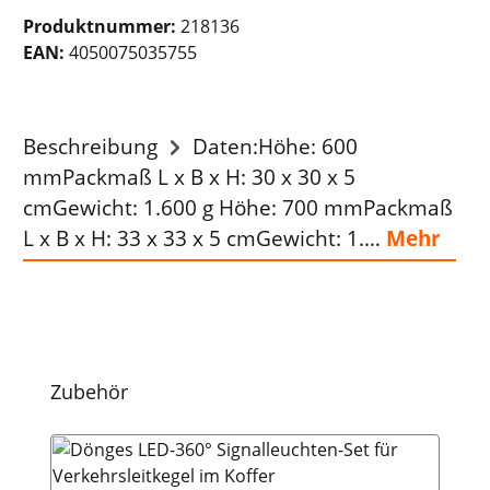
Produktnummer:
218136
EAN:
4050075035755
Beschreibung
Daten:Höhe: 600
mmPackmaß L x B x H: 30 x 30 x 5
cmGewicht: 1.600 g Höhe: 700 mmPackmaß
L x B x H: 33 x 33 x 5 cmGewicht: 1.…
Mehr
Produktgalerie überspringen
Zubehör