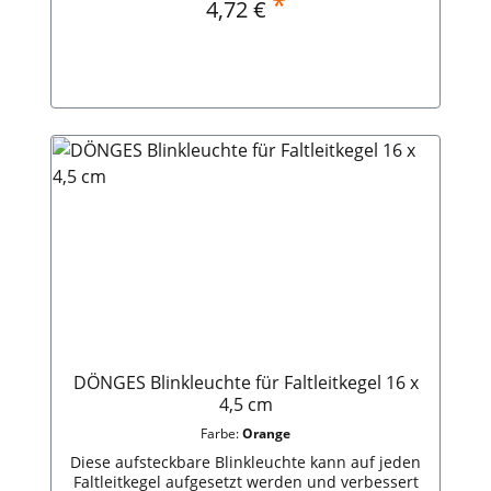
*
Regulärer Preis:
4,72 €
Lieferumfang:1 Stück Blinkleuchte2 Stück AA-
/ Kapazität: 3,7 V / 2.200 mAh
Batterie DÖNGES Blinkleuchte für Faltleitkegel,
blau, 16 x 4,5 cm
In den Warenkorb
DÖNGES Blinkleuchte für Faltleitkegel 16 x
4,5 cm
Farbe:
Orange
Diese aufsteckbare Blinkleuchte kann auf jeden
Faltleitkegel aufgesetzt werden und verbessert