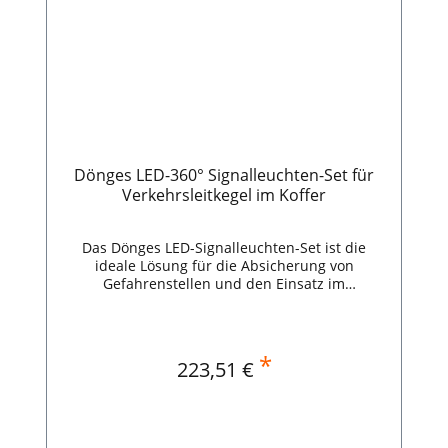
Dönges LED-360° Signalleuchten-Set für
Verkehrsleitkegel im Koffer
Das Dönges LED-Signalleuchten-Set ist die
ideale Lösung für die Absicherung von
Gefahrenstellen und den Einsatz im
professionellen Bereich. Dank 30
leistungsstarker SMD-LEDs bieten die Leuchten
eine hervorragende Sichtbarkeit, selbst bei
schlechten Witterungsbedingungen oder
*
Regulärer Preis:
223,51 €
Dunkelheit.Das Set überzeugt mit fünf
sequentiellen Lauflichtfunktionen, die eine
flexible und auffällige Signalisierung
ermöglichen:- sequentielles Gruppenblitzen
(zeitversetzt aufleuchtende Lichter)- langsamer