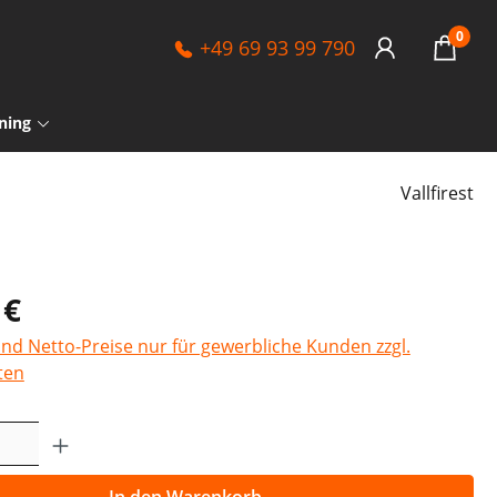
0
+49 69 93 99 790
ning
Vallfirest
 €
sind Netto-Preise nur für gewerbliche Kunden zzgl.
ten
Anzahl: Gib den gewünschten Wert ein o