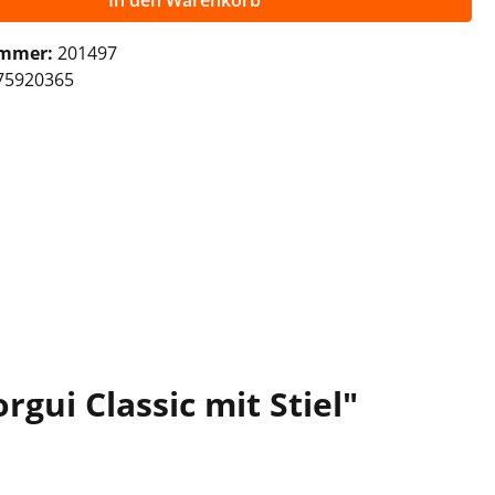
In den Warenkorb
ummer:
201497
75920365
ui Classic mit Stiel"