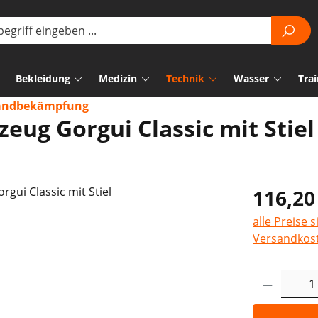
Bekleidung
Medizin
Technik
Wasser
Trai
andbekämpfung
eug Gorgui Classic mit Stiel
116,20
alle Preise 
Versandkos
Produkt 